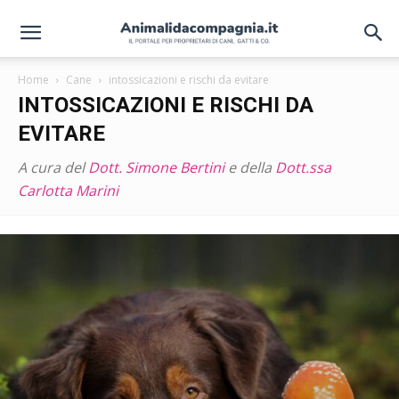
Home
Cane
intossicazioni e rischi da evitare
INTOSSICAZIONI E RISCHI DA
EVITARE
A cura del
Dott. Simone Bertini
e della
Dott.ssa
Carlotta Marini