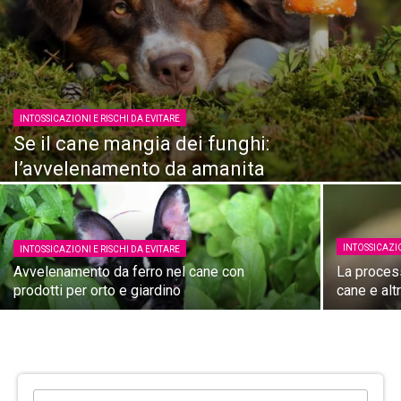
INTOSSICAZIONI E RISCHI DA EVITARE
Se il cane mangia dei funghi:
l’avvelenamento da amanita
INTOSSICAZIO
INTOSSICAZIONI E RISCHI DA EVITARE
Avvelenamento da ferro nel cane con
La process
prodotti per orto e giardino
cane e altr