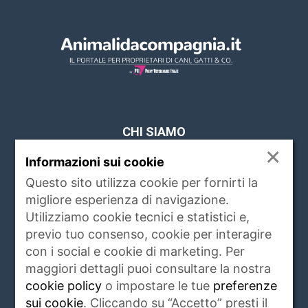
CHI SIAMO
×
Informazioni sui cookie
www.animalidacompagnia.it è il portale che
soddisfa le esigenze dei proprietari di PET,
Questo sito utilizza cookie per fornirti la
trait d'union tra proprietario e veterinari,
migliore esperienza di navigazione.
istituzioni, allevatori ed operatori del settore.
Utilizziamo cookie tecnici e statistici e,
Raccoglie ogni giorno notizie di attualità,
previo tuo consenso, cookie per interagire
igiene e salute, rubriche, eventi e servizi
con i social e cookie di marketing. Per
riguardanti gli animali da compagnia e non
maggiori dettagli puoi consultare la nostra
solo.
Leggi di più
cookie policy
o impostare le tue
preferenze
sui cookie
. Cliccando su “Accetto” presti il