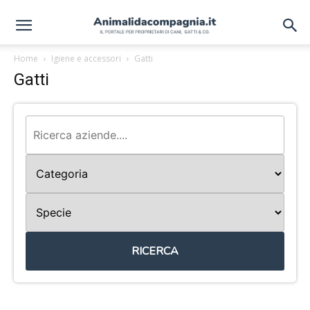
Home
Igiene e accessori
Gatti
Gatti
RICERCA