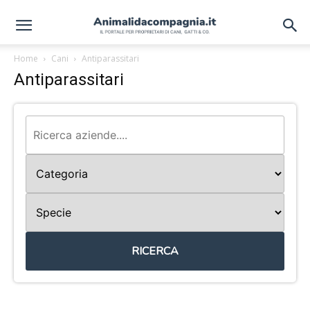
Home
Cani
Antiparassitari
Antiparassitari
RICERCA