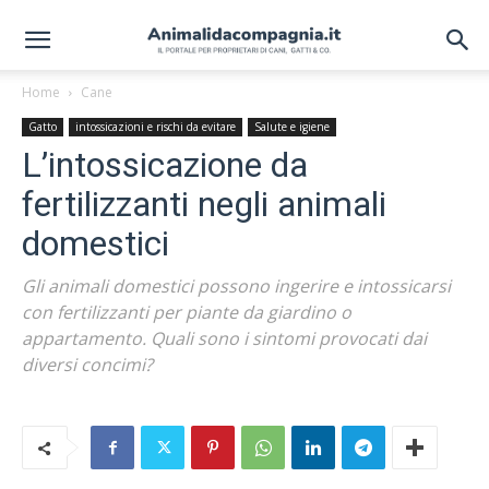
Home
Cane
Gatto
intossicazioni e rischi da evitare
Salute e igiene
L’intossicazione da
fertilizzanti negli animali
domestici
Gli animali domestici possono ingerire e intossicarsi
con fertilizzanti per piante da giardino o
appartamento. Quali sono i sintomi provocati dai
diversi concimi?