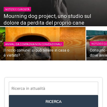
NOTIZIE E CURIOSITÀ
Mourning dog project, uno studio sul
dolore da perdita del proprio cane
NOTIZIE E CU
ANIMALI DA COMPAGNIA NON CONVENZIONALI
Il riccio comune: si può tenere in casa o
Consumo di
è vietato?
dove avvi
RICERCA