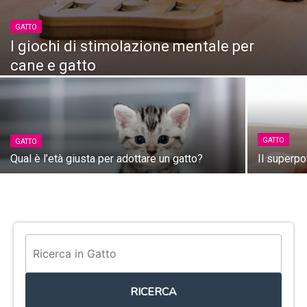
GATTO
I giochi di stimolazione mentale per
cane e gatto
GATTO
GATTO
Qual è l’età giusta per adottare un gatto?
Il superpo
RICERCA