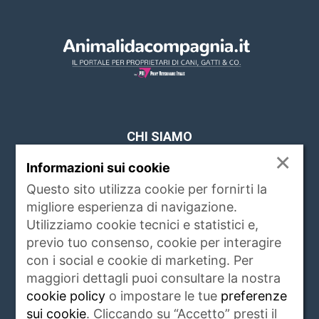
CHI SIAMO
×
Informazioni sui cookie
www.animalidacompagnia.it è il portale che
soddisfa le esigenze dei proprietari di PET,
Questo sito utilizza cookie per fornirti la
trait d'union tra proprietario e veterinari,
migliore esperienza di navigazione.
istituzioni, allevatori ed operatori del settore.
Utilizziamo cookie tecnici e statistici e,
Raccoglie ogni giorno notizie di attualità,
previo tuo consenso, cookie per interagire
igiene e salute, rubriche, eventi e servizi
con i social e cookie di marketing. Per
riguardanti gli animali da compagnia e non
maggiori dettagli puoi consultare la nostra
solo.
Leggi di più
cookie policy
o impostare le tue
preferenze
sui cookie
. Cliccando su “Accetto” presti il