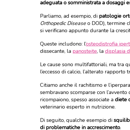
adeguata o somministrata a dosaggi er
Parliamo, ad esempio, di
patologie or
Orthopedic Disease
o DOD), termine ch
si verificano appunto durante la crescit
Queste includono: l’
osteodistrofia ipert
dissecante, la
panosteite
, la
displasia d
Le cause sono multifattoriali, ma tra q
l’eccesso di calcio, l’alterato rapporto 
Citiamo anche il rachitismo e l’iperpar
sembravano scomparse con l’avvento de
ricompaiono, spesso associate a
diete 
veterinario esperto in nutrizione.
Di seguito, qualche esempio di
squilib
di problematiche in accrescimento
.