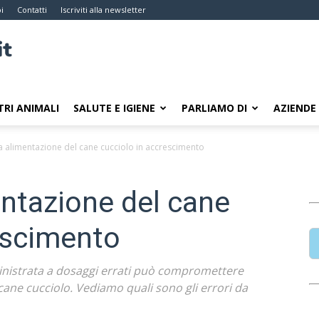
i
Contatti
Iscriviti alla newsletter
TRI ANIMALI
SALUTE E IGIENE
PARLIAMO DI
AZIENDE
a alimentazione del cane cucciolo in accrescimento
entazione del cane
escimento
istrata a dosaggi errati può compromettere
cane cucciolo. Vediamo quali sono gli errori da