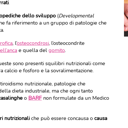
rati
.
topediche dello sviluppo
(
Developmental
e fa riferimento a un gruppo di patologie che
a.
rofica
, l’
osteocondrosi
, l’osteocondrite
ell’anca
e quella del
gomito
.
ueste sono presenti squilibri nutrizionali come
tra calcio e fosforo e la sovralimentazione.
atiroidismo nutrizionale, patologie che
lla dieta industriale, ma che ogni tanto
casalinghe
o
BARF
non formulate da un Medico
ri nutrizionali
che può essere concausa o
causa