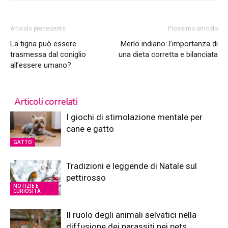
Articolo precedente
Prossimo articolo
La tigna può essere
Merlo indiano: l’importanza di
trasmessa dal coniglio
una dieta corretta e bilanciata
all’essere umano?
Articoli correlati
I giochi di stimolazione mentale per
cane e gatto
GATTO
Tradizioni e leggende di Natale sul
pettirosso
NOTIZIE E
CURIOSITÀ
Il ruolo degli animali selvatici nella
diffusione dei parassiti nei pets