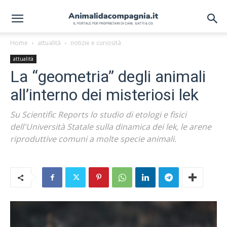
Home
attualità
notizie e curiosità
attualità
La “geometria” degli animali
all’interno dei misteriosi lek
Su Scientific Reports lo studio di etologi e fisici
dell'Università Statale sulla dinamica dei lek, le arene
riproduttive comuni a molte specie animali.