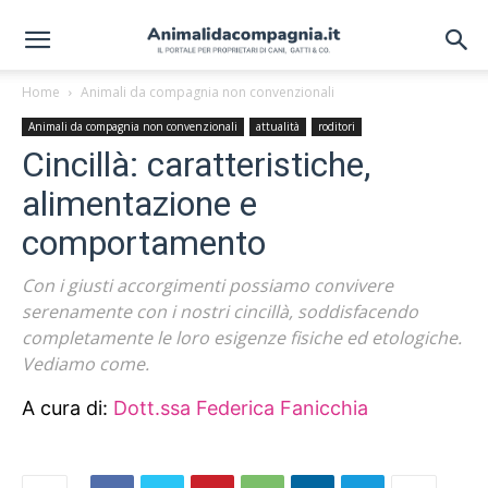
Home
Animali da compagnia non convenzionali
Animali da compagnia non convenzionali
attualità
roditori
Cincillà: caratteristiche,
alimentazione e
comportamento
Con i giusti accorgimenti possiamo convivere
serenamente con i nostri cincillà, soddisfacendo
completamente le loro esigenze fisiche ed etologiche.
Vediamo come.
A cura di:
Dott.ssa Federica Fanicchia