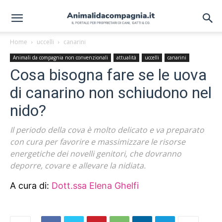
Home
uccelli
canarini
Animali da compagnia non convenzionali
attualità
uccelli
canarini
Cosa bisogna fare se le uova
di canarino non schiudono nel
nido?
Il periodo della cova è molto delicato e va preparato
con cura per favorire e massimizzare le risorse
energetiche dei novelli genitori, che dovranno
deporre, covare e allevare la nidiata.
A cura di:
Dott.ssa Elena Ghelfi