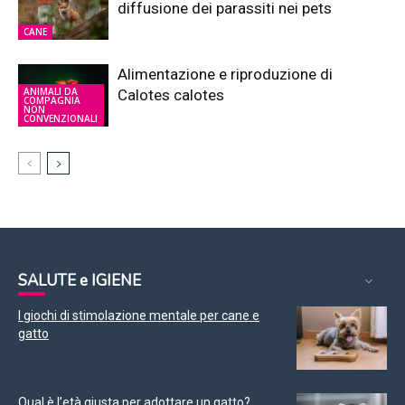
diffusione dei parassiti nei pets
CANE
Alimentazione e riproduzione di
ANIMALI DA
Calotes calotes
COMPAGNIA
NON
CONVENZIONALI
SALUTE e IGIENE
I giochi di stimolazione mentale per cane e
gatto
Qual è l’età giusta per adottare un gatto?