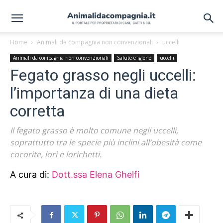
Home
Animali da compagnia non convenzionali
uccelli
Animali da compagnia non convenzionali
Salute e igiene
uccelli
Fegato grasso negli uccelli:
l’importanza di una dieta
corretta
Il fegato grasso è molto comune negli uccelli,
soprattutto tra le specie più inclini all’obesità come
cocorite, lori e lorichetti.
A cura di:
Dott.ssa Elena Ghelfi