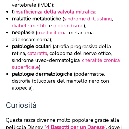
vertebrale (IVDD);
l’
insufficienza della valvola mitralica
;
malattie metaboliche
(
sindrome di Cushing
,
diabete mellito
e
ipotiroidismo
);
neoplasie
(
mastocitoma
, melanoma,
adenocarcinoma);
patologie oculari
(atrofia progressiva della
retina,
cataratta
, coloboma del nervo ottico,
sindrome uveo-dermatolgica,
cheratite cronica
superficiale
);
patologie dermatologiche
(podermatite,
distrofia follicolare del mantello nero con
alopecia).
Curiosità
Questa razza divenne molto popolare grazie alla
pellicola Disney “
4 Bassotti per un Danese
”, dove i