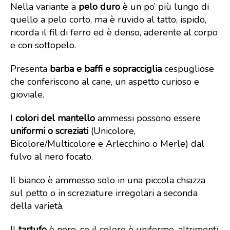
Nella variante a
pelo duro
è un po’ più lungo di
quello a pelo corto, ma è ruvido al tatto, ispido,
ricorda il fil di ferro ed è denso, aderente al corpo
e con sottopelo.
Presenta
barba e baffi e sopracciglia
cespugliose
che conferiscono al cane, un aspetto curioso e
gioviale.
I
colori del mantello
ammessi possono essere
uniformi o screziati
(Unicolore,
Bicolore/Multicolore e Arlecchino o Merle) dal
fulvo al nero focato.
Il bianco è ammesso solo in una piccola chiazza
sul petto o in screziature irregolari a seconda
della varietà.
Il
tartufo
è nero, se il colore è uniforme, altrimenti