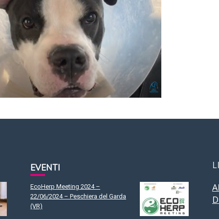
L
EVENTI
A
EcoHerp Meeting 2024 –
22/06/2024 – Peschiera del Garda
D
(VR)