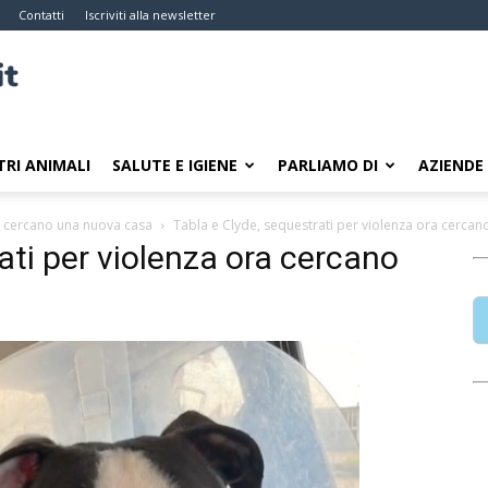
Contatti
Iscriviti alla newsletter
TRI ANIMALI
SALUTE E IGIENE
PARLIAMO DI
AZIENDE
ra cercano una nuova casa
Tabla e Clyde, sequestrati per violenza ora cercan
ati per violenza ora cercano