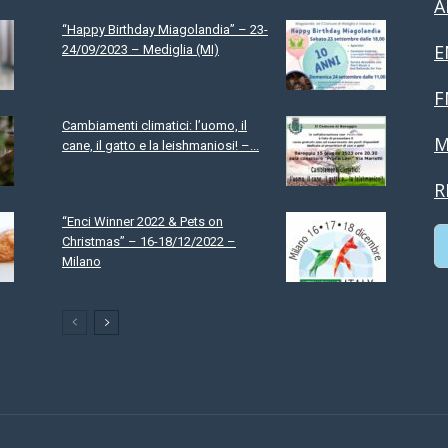
A
“Happy Birthday Miagolandia” – 23-
E
24/09/2023 – Mediglia (MI)
F
Cambiamenti climatici: l’uomo, il
M
cane, il gatto e la leishmaniosi! –...
R
“Enci Winner 2022 & Pets on
Christmas” – 16-18/12/2022 –
Milano
C