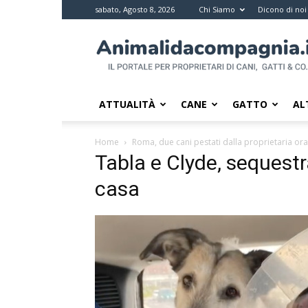
sabato, Agosto 8, 2026
Chi Siamo
Dicono di noi
Animali
da
compagnia
–
Il
ATTUALITÀ
CANE
GATTO
AL
portale
per
Home
Roma, due cani pestati dalla proprietaria o
i
Tabla e Clyde, sequestr
proprietari
casa
di
pet