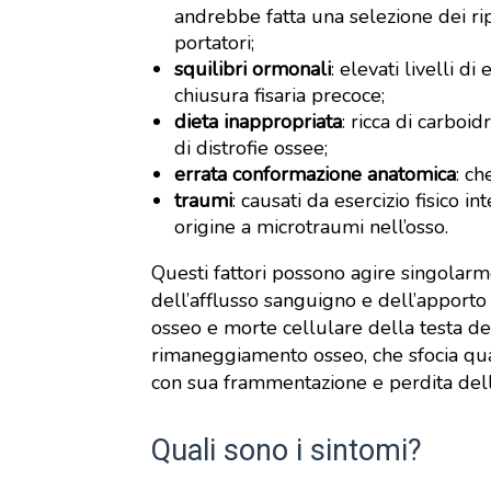
andrebbe fatta una selezione dei rip
portatori;
squilibri ormonali
: elevati livelli 
chiusura fisaria precoce;
dieta inappropriata
: ricca di carboid
di distrofie ossee;
errata conformazione anatomica
: ch
traumi
: causati da esercizio fisico 
origine a microtraumi nell’osso.
Questi fattori possono agire singolar
dell’afflusso sanguigno e dell’apporto 
osseo e morte cellulare della testa d
rimaneggiamento osseo, che sfocia qua
con sua frammentazione e perdita del
Quali sono i sintomi?