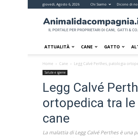
giovedì, Agosto 6, 2026
Chi Siamo
Dicono di no
Animali
da
compagnia
–
Il
ATTUALITÀ
CANE
GATTO
AL
portale
per
Home
Cane
Legg Calvé Perthes, patologia ortope
i
Salute e igiene
proprietari
di
Legg Calvé Perth
pet
ortopedica tra le
cane
La malattia di Legg Calvé Perthes è una p