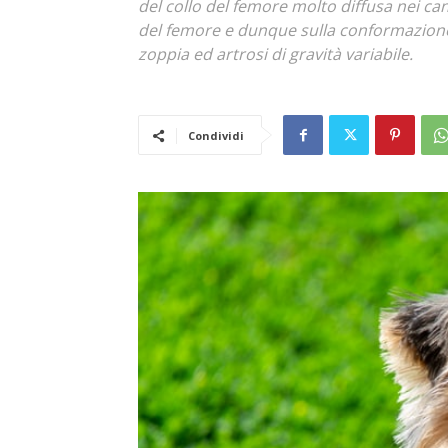
del collo del femore molto diffusa nei cani
del femore e dunque sulla conformazione 
zoppia ed artrosi di gravità variabile.
Condividi