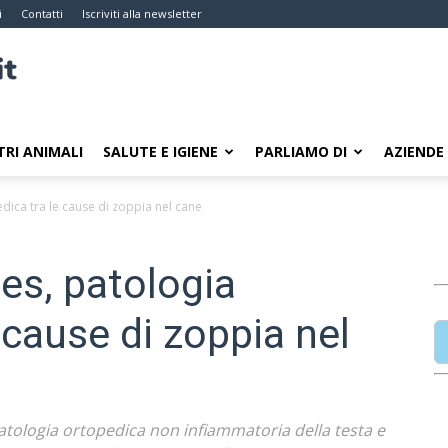
i
Contatti
Iscriviti alla newsletter
TRI ANIMALI
SALUTE E IGIENE
PARLIAMO DI
AZIENDE
dica tra le cause di zoppia nel cane
es, patologia
 cause di zoppia nel
atologia ortopedica non infiammatoria della testa e