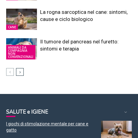
La rogna sarcoptica nel cane: sintomi,
cause e ciclo biologico
CANE
Il tumore del pancreas nel furetto:
ANIMALI DA
sintomi e terapia
COMPAGNIA
NON
CONVENZIONALI
SALUTE e IGIENE
I giochi di stimolazione mentale per cane e
gatto