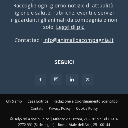
Raccoglie ogni giorno notizie di attualità,
igiene e salute, rubriche, eventi e servizi
riguardanti gli animali da compagnia e non
solo.
Leggi di più
Contattaci:
info@animalidacompagnia.it
SEGUICI
Chi Siamo
Casa Editrice
Redazione e Coordinamento Scientifico
Contatti
Privacy Policy
Cookie Policy
© Helyx srl a socio unico | Milano: Via Eritrea, 21 – 20157 Tel +39 02
2772 991 (Sede legale) | Roma: Viale dell'Arte, 25 - 00144