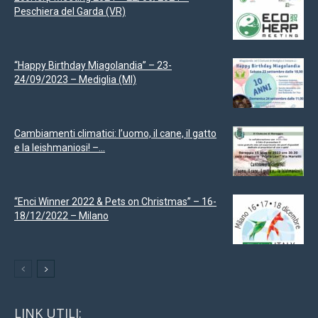
Peschiera del Garda (VR)
“Happy Birthday Miagolandia” – 23-
24/09/2023 – Mediglia (MI)
Cambiamenti climatici: l’uomo, il cane, il gatto
e la leishmaniosi! –...
“Enci Winner 2022 & Pets on Christmas” – 16-
18/12/2022 – Milano
LINK UTILI: