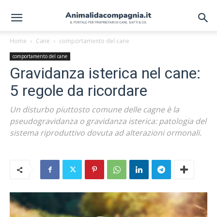
Home
Cane
comportamento del cane
comportamento del cane
Gravidanza isterica nel cane:
5 regole da ricordare
Un disturbo piuttosto comune delle cagne è la
pseudogravidanza o gravidanza isterica: patologia del
sistema riproduttivo dovuta ad alterazioni ormonali.