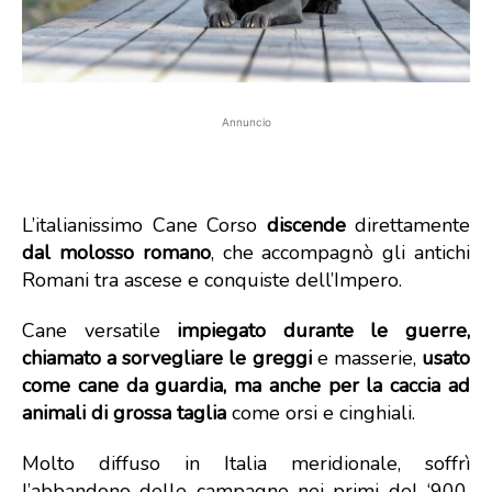
Annuncio
L’italianissimo Cane Corso
discende
direttamente
dal molosso romano
, che accompagnò gli antichi
Romani tra ascese e conquiste dell’Impero.
Cane versatile
impiegato durante le guerre,
chiamato a sorvegliare le greggi
e masserie,
usato
come cane da guardia, ma anche per la caccia ad
animali di grossa taglia
come orsi e cinghiali.
Molto diffuso in Italia meridionale, soffrì
l’abbandono delle campagne nei primi del ‘900,