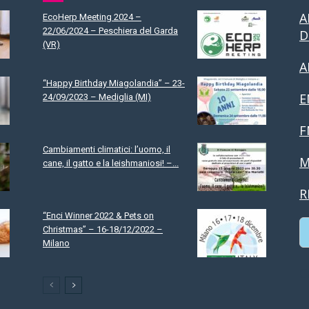
A
EcoHerp Meeting 2024 –
22/06/2024 – Peschiera del Garda
D
(VR)
A
“Happy Birthday Miagolandia” – 23-
E
24/09/2023 – Mediglia (MI)
F
Cambiamenti climatici: l’uomo, il
M
cane, il gatto e la leishmaniosi! –...
R
“Enci Winner 2022 & Pets on
Christmas” – 16-18/12/2022 –
Milano
C