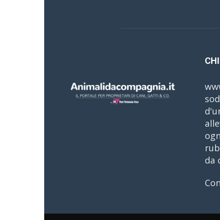
CHI
www
sod
d'u
all
ogn
rub
da 
Con