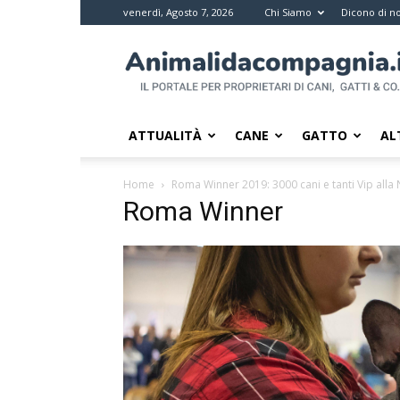
venerdì, Agosto 7, 2026
Chi Siamo
Dicono di no
Animali
da
compagnia
–
Il
ATTUALITÀ
CANE
GATTO
AL
portale
per
Home
Roma Winner 2019: 3000 cani e tanti Vip alla
i
Roma Winner
proprietari
di
pet