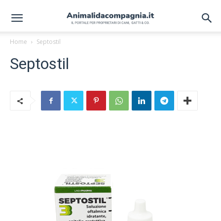
Home
Septostil
Septostil