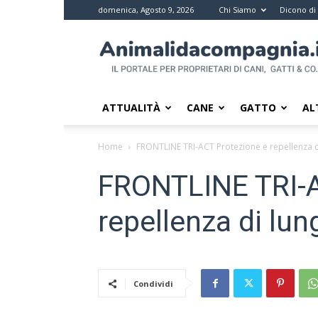
domenica, Agosto 9, 2026
Chi Siamo
Dicono di
Animali
da
compagnia
–
Il
ATTUALITÀ
CANE
GATTO
AL
portale
per
Home
FRONTLINE TRI-ACT Protezione e repellenza d
i
proprietari
FRONTLINE TRI-A
di
pet
repellenza di lun
Condividi