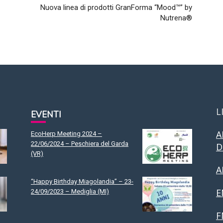
Nuova linea di prodotti GranForma “Mood™” by
Nutrena®
L
EVENTI
A
EcoHerp Meeting 2024 –
22/06/2024 – Peschiera del Garda
D
(VR)
A
“Happy Birthday Miagolandia” – 23-
E
24/09/2023 – Mediglia (MI)
F