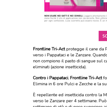
S
Frontline Tri-Act
protegge il cane da P
verso i Pappataci e le Zanzare. Quando
non compiono il pasto di sangue sul c
eliminati (azione insetticida).
Contro i Pappataci
,
Frontline Tri-Act
fo
Elimina in 6 ore Pulci e Zecche e la s
È repellente ed insetticida contro la 
verso le Zanzare per 4 settimane. Può e
settimane di età e di peso superiore ai