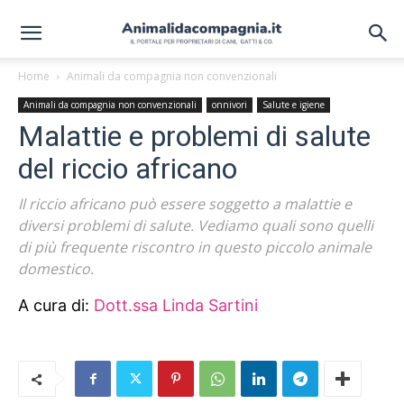
Home
Animali da compagnia non convenzionali
Animali da compagnia non convenzionali
onnivori
Salute e igiene
Malattie e problemi di salute
del riccio africano
Il riccio africano può essere soggetto a malattie e
diversi problemi di salute. Vediamo quali sono quelli
di più frequente riscontro in questo piccolo animale
domestico.
A cura di:
Dott.ssa Linda Sartini