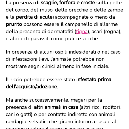
La presenza di
scaglie, forfora e croste
sulla pelle
del corpo, del muso, delle orecchie o delle zampe
e la
perdita di aculei
accompagnate o meno da
prurito
possono essere il campanello di allarme
della presenza di dermatofiti (
tigna
), acari (rogna),
o altri ectoparassiti come pulci e zecche.
In presenza di alcuni ospiti indesiderati o nel caso
di infestazioni lievi, l’animale potrebbe non
mostrare segni clinici, almeno in fase iniziale.
Il riccio potrebbe essere stato i
nfestato prima
dell’acquisto/adozione
.
Ma anche successivamente, magari per la
presenza di
altri animali in casa
(altri ricci, roditori,
cani o gatti) o per contatto indiretto con animali
randagi o selvatici che girano intorno a casa o al
giardino qualora il riccio vi avesse accesso.