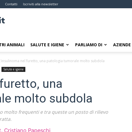
Contatti
Iscriviti alla newsletter
TRI ANIMALI
SALUTE E IGIENE
PARLIAMO DI
AZIENDE
L’insulinoma nel furetto, una patologia tumorale molto subdola
Salute e igiene
furetto, una
ale molto subdola
o molto frequenti e tra queste un posto di rilievo
ratta.
t. Cristiano Papeschi