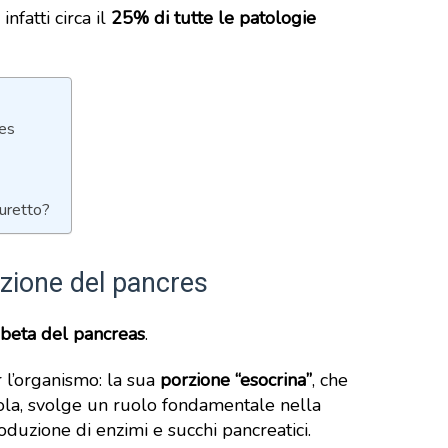
nfatti circa il
25% di tutte le patologie
res
furetto?
nzione del pancres
 beta del pancreas
.
 l’organismo: la sua
porzione “esocrina”
, che
ola, svolge un ruolo fondamentale nella
oduzione di enzimi e succhi pancreatici.