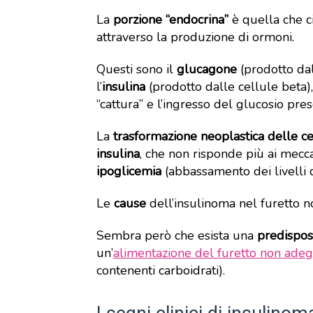
La
porzione “endocrina”
è quella che c
attraverso la produzione di ormoni.
Questi sono il
glucagone
(prodotto dal
l’
insulina
(prodotto dalle cellule beta)
“cattura” e l’ingresso del glucosio pre
La
trasformazione neoplastica delle ce
insulina
, che non risponde più ai mecc
ipoglicemia
(abbassamento dei livelli d
Le
cause
dell’insulinoma nel furetto no
Sembra però che esista una
predispos
un’
alimentazione del furetto non ade
contenenti carboidrati).