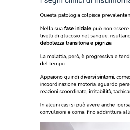
I segni clinici di insulinom
Questa patologia colpisce prevalente
Nella sua
fase iniziale
può non essere no
livelli di glucosio nel sangue, risulta
debolezza transitoria e pigrizia
.
La malattia, però, è progressiva e ten
del tempo.
Appaiono quindi
diversi
sintomi
, come
incoordinazione motoria, sguardo pers
reazioni scoordinate, irritabilità, tachica
In alcuni casi si può avere anche ipers
convulsioni e coma, fino addirittura al