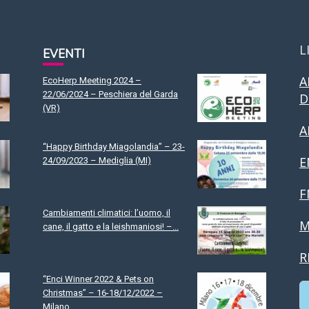
L
EVENTI
A
EcoHerp Meeting 2024 –
22/06/2024 – Peschiera del Garda
D
(VR)
A
“Happy Birthday Miagolandia” – 23-
E
24/09/2023 – Mediglia (MI)
F
Cambiamenti climatici: l’uomo, il
M
cane, il gatto e la leishmaniosi! –...
R
“Enci Winner 2022 & Pets on
Christmas” – 16-18/12/2022 –
Milano