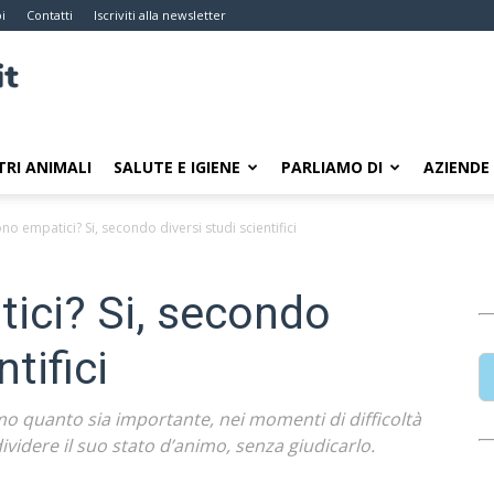
i
Contatti
Iscriviti alla newsletter
TRI ANIMALI
SALUTE E IGIENE
PARLIAMO DI
AZIENDE
ono empatici? Si, secondo diversi studi scientifici
tici? Si, secondo
ntifici
mo quanto sia importante, nei momenti di difficoltà
ividere il suo stato d’animo, senza giudicarlo.