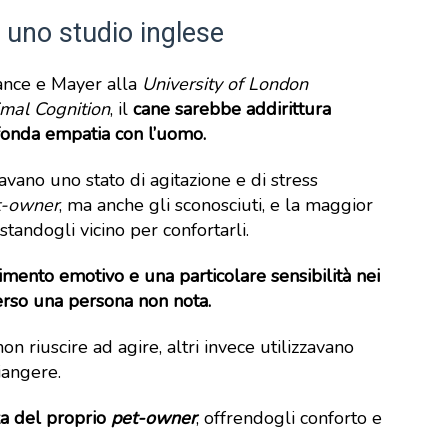
a uno studio inglese
ance e Mayer alla
University of London
mal Cognition
, il
cane sarebbe addirittura
ofonda empatia con l’uomo.
avano uno stato di agitazione e di stress
t-owner
, ma anche gli sconosciuti, e la maggior
standogli vicino per confortarli.
imento emotivo e
una particolare sensibilità nei
erso una persona non nota.
n riuscire ad agire, altri invece utilizzavano
iangere.
a del proprio
pet-owner
, offrendogli conforto e