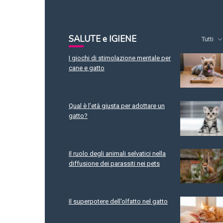
SALUTE e IGIENE
Tutti
I giochi di stimolazione mentale per
cane e gatto
Qual è l’età giusta per adottare un
gatto?
Il ruolo degli animali selvatici nella
diffusione dei parassiti nei pets
Il superpotere dell’olfatto nel gatto