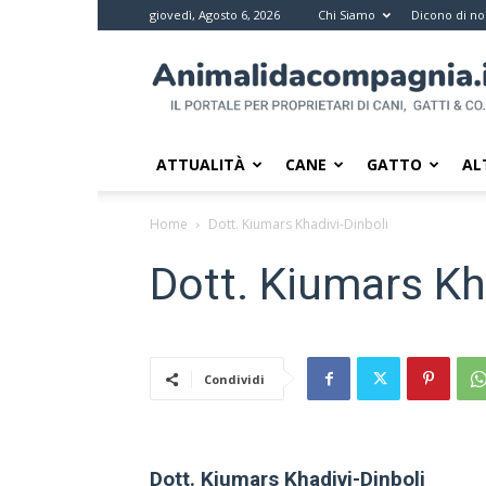
giovedì, Agosto 6, 2026
Chi Siamo
Dicono di no
Animali
da
compagnia
–
Il
ATTUALITÀ
CANE
GATTO
AL
portale
per
Home
Dott. Kiumars Khadivi-Dinboli
i
proprietari
Dott. Kiumars Kh
di
pet
Condividi
Dott. Kiumars Khadivi-Dinboli