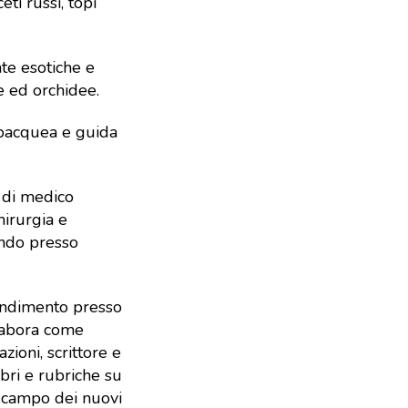
iceti russi, topi
nte esotiche e
e ed orchidee.
ubacquea e guida
 di medico
hirurgia e
ando presso
ondimento presso
llabora come
zioni, scrittore e
libri e rubriche su
l campo dei nuovi