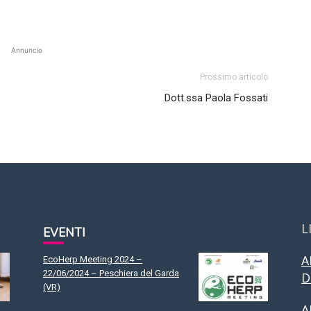
Annuncio
Prossimo articolo
Dott.ssa Paola Fossati
L
EVENTI
A
EcoHerp Meeting 2024 –
22/06/2024 – Peschiera del Garda
D
(VR)
A