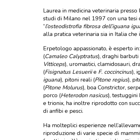
Laurea in medicina veterinaria presso l
studi di Milano nel 1997 con una tesi 
“
l’osteodistrofia fibrosa dell’iguana ig
alla pratica veterinaria sia in Italia ch
Erpetologo appassionato, è esperto in
(
Camaleo Calyptratus
), draghi barbuti 
Vitticeps
), uromastici, clamidosauri, d
(
Fisignatus Lesuerii
e
F. coccincinus
), 
iguana
), pitoni reali (
Pitone regius
), pi
(
Pitone Molurus
), boa Constrictor, ser
porco (
Heterodon nasicus
), testuggin
e trionix, ha inoltre riprodotto con suc
di anfibi e pesci.
Ha molteplici esperienze nell’allevam
riproduzione di varie specie di mammife