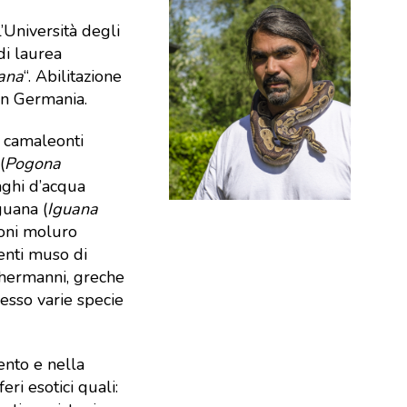
’Università degli
di laurea
uana
“. Abilitazione
e in Germania.
: camaleonti
(
Pogona
raghi d’acqua
iguana (
Iguana
toni moluro
penti muso di
i hermanni, greche
cesso varie specie
ento e nella
ri esotici quali: