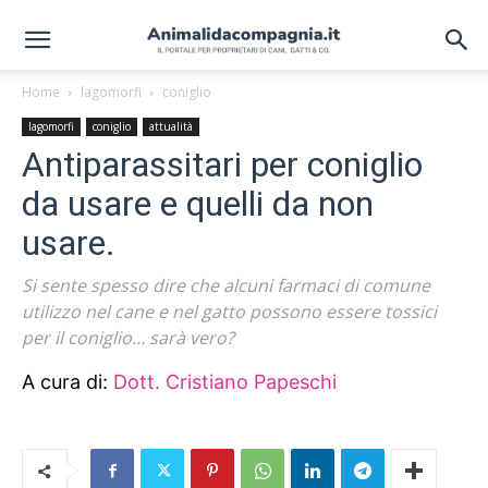
Home
lagomorfi
coniglio
lagomorfi
coniglio
attualità
Antiparassitari per coniglio
da usare e quelli da non
usare.
Si sente spesso dire che alcuni farmaci di comune
utilizzo nel cane e nel gatto possono essere tossici
per il coniglio… sarà vero?
A cura di:
Dott. Cristiano Papeschi