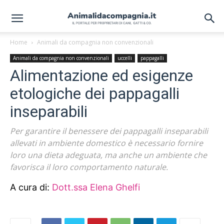
Home
Animali da compagnia non convenzionali
Animali da compagnia non convenzionali
uccelli
pappagalli
Alimentazione ed esigenze
etologiche dei pappagalli
inseparabili
Per garantire il benessere dei pappagalli inseparabili
allevati in ambiente domestico è necessario fornire
loro una dieta adeguata, ma anche un ambiente che
favorisca il loro comportamento naturale.
A cura di:
Dott.ssa Elena Ghelfi