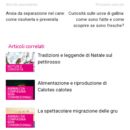
Articolo precedente
Prossimo articolo
Ansia da separazione nel cane:
Curiosità sulle uova di gallina:
come risolverla e prevenirla
come sono fatte e come
scoprire se sono fresche?
Articoli correlati
Tradizioni e leggende di Natale sul
pettirosso
NOTIZIE E
CURIOSITÀ
Alimentazione e riproduzione di
ANIMALI DA
Calotes calotes
COMPAGNIA
NON
CONVENZIONALI
La spettacolare migrazione delle gru
ANIMALI DA
COMPAGNIA
NON
CONVENZIONALI