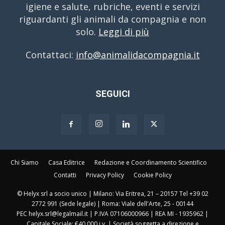
igiene e salute, rubriche, eventi e servizi
riguardanti gli animali da compagnia e non
solo.
Leggi di più
Contattaci:
info@animalidacompagnia.it
SEGUICI
Chi Siamo
Casa Editrice
Redazione e Coordinamento Scientifico
Contatti
Privacy Policy
Cookie Policy
© Helyx srl a socio unico | Milano: Via Eritrea, 21 – 20157 Tel +39 02
2772 991 (Sede legale) | Roma: Viale dell'Arte, 25 - 00144
PEC helyx.srl@legalmail.it | P.IVA 07106000966 | REA MI - 1935962 |
Capitale Sociale: €40.000 i.v. | Società soggetta a direzione e