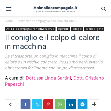
Home
Animali da compagnia non convenzionali
Animali da compagnia non convenzionali
lagomorfi
coniglio
Salute e igiene
Il coniglio e il colpo di calore
in macchina
Se si trasporta un coniglio in macchina il colpo di
calore è un rischio concreto. Possiamo però evitarlo
abbastanza facilmente con un po’ di accortezza.
A cura di:
Dott.ssa Linda Sartini
,
Dott. Cristiano
Papeschi