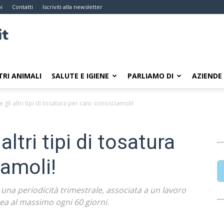
i
Contatti
Iscriviti alla newsletter
TRI ANIMALI
SALUTE E IGIENE
PARLIAMO DI
AZIENDE
e gli altri tipi di tosatura per cani: conosciamoli!
altri tipi di tosatura
iamoli!
una periodicità trimestrale, associata a un lavoro
ea al massimo ogni 60 giorni.