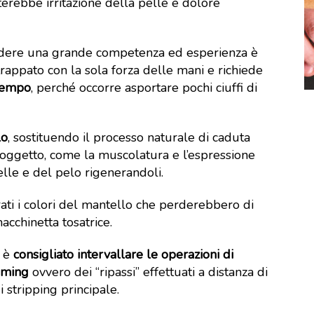
terebbe irritazione della pelle e dolore
hiedere una grande competenza ed esperienza è
strappato con la sola forza delle mani e richiede
 tempo
, perché occorre asportare pochi ciuffi di
lo
, sostituendo il processo naturale di caduta
 soggetto, come la muscolatura e l’espressione
lle e del pelo rigenerandoli.
rati i colori del mantello che perderebbero di
macchinetta tosatrice.
 è
consigliato intervallare le operazioni di
imming
ovvero dei “ripassi” effettuati a distanza di
 stripping principale.