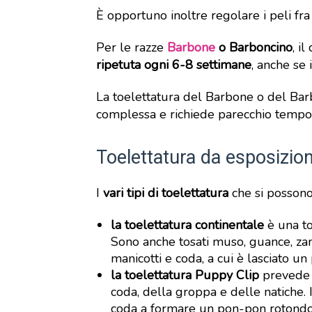
È opportuno inoltre regolare i peli fra
Per le razze
Barbone
o Barboncino
, i
ripetuta ogni 6-8 settimane
, anche se 
La toelettatura del Barbone o del Ba
complessa e richiede parecchio tempo
Toelettatura da esposizio
I
vari tipi di toelettatura
che si possono
la toelettatura continentale
è una to
Sono anche tosati muso, guance, zam
manicotti e coda, a cui è lasciato u
la toelettatura Puppy Clip
prevede i
coda, della groppa e delle natiche. 
coda a formare un pon-pon rotondo od