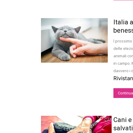
Italia 
beness
l prossimo 
delle elezi
animali com
in campo. 
davvero i d
Rivista
Continua
Cani e
salvati