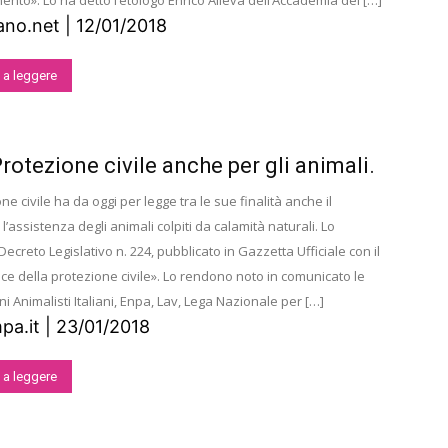
nto». Lo ha detto l’etologo Enrico Alleva dell’Accademia dei […]
ano.net | 12/01/2018
 a leggere
rotezione civile anche per gli animali.
ne civile ha da oggi per legge tra le sue finalità anche il
l’assistenza degli animali colpiti da calamità naturali. Lo
Decreto Legislativo n. 224, pubblicato in Gazzetta Ufficiale con il
ice della protezione civile». Lo rendono noto in comunicato le
i Animalisti Italiani, Enpa, Lav, Lega Nazionale per […]
pa.it | 23/01/2018
 a leggere