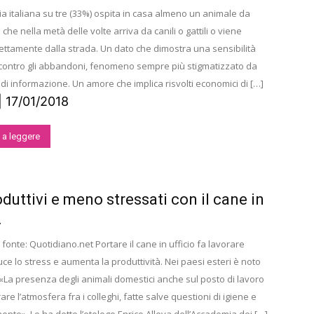
ia italiana su tre (33%) ospita in casa almeno un animale da
he nella metà delle volte arriva da canili o gattili o viene
rettamente dalla strada. Un dato che dimostra una sensibilità
contro gli abbandoni, fenomeno sempre più stigmatizzato da
i informazione. Un amore che implica risvolti economici di […]
| 17/01/2018
 a leggere
oduttivi e meno stressati con il cane in
.
fonte: Quotidiano.net Portare il cane in ufficio fa lavorare
uce lo stress e aumenta la produttività. Nei paesi esteri è noto
«La presenza degli animali domestici anche sul posto di lavoro
are l’atmosfera fra i colleghi, fatte salve questioni di igiene e