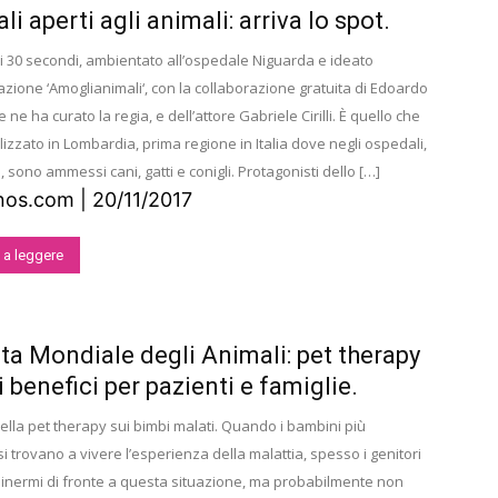
i aperti agli animali: arriva lo spot.
i 30 secondi, ambientato all’ospedale Niguarda e ideato
azione ‘Amoglianimali‘, con la collaborazione gratuita di Edoardo
 ne ha curato la regia, e dell’attore Gabriele Cirilli. È quello che
lizzato in Lombardia, prima regione in Italia dove negli ospedali,
i, sono ammessi cani, gatti e conigli. Protagonisti dello […]
os.com | 20/11/2017
 a leggere
ta Mondiale degli Animali: pet therapy
i benefici per pazienti e famiglie.
della pet therapy sui bimbi malati. Quando i bambini più
si trovano a vivere l’esperienza della malattia, spesso i genitori
 inermi di fronte a questa situazione, ma probabilmente non