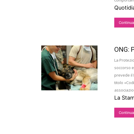
comportame
Quotidi
Continua
ONG: P
La Protezio
soccorso e 
prevede il 
titolo «Cod
associazion
La Stam
Continua