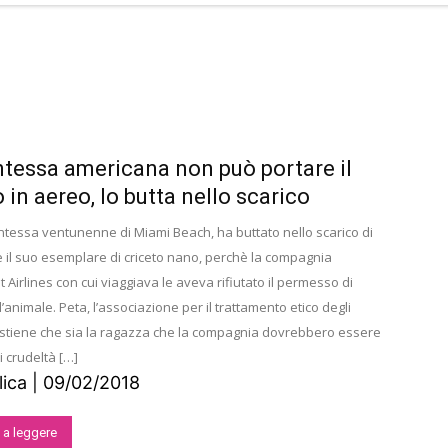
tessa americana non può portare il
 in aereo, lo butta nello scarico
tessa ventunenne di Miami Beach, ha buttato nello scarico di
te il suo esemplare di criceto nano, perchè la compagnia
t Airlines con cui viaggiava le aveva rifiutato il permesso di
’animale. Peta, l’associazione per il trattamento etico degli
ostiene che sia la ragazza che la compagnia dovrebbero essere
 crudeltà […]
ica | 09/02/2018
 a leggere