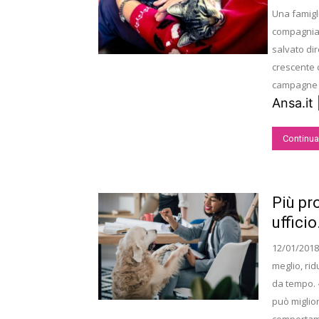
Una famigl
compagnia c
salvato di
crescente 
campagne d
Ansa.it 
Continua
Più pr
ufficio
12/01/2018 
meglio, rid
da tempo. 
può miglior