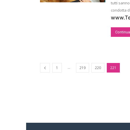
tutti sanno
condotta d
www.Tes
Continua
...
1
219
220
221