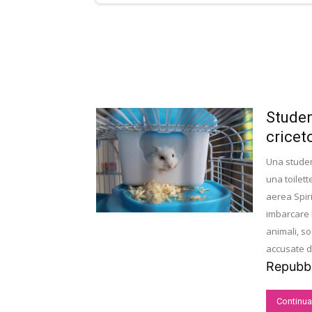
Studen
criceto
Una studen
una toilet
aerea Spiri
imbarcare l
animali, s
accusate di
Repubbl
Continua