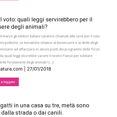
al voto: quali leggi servirebbero per il
ere degli animali?
4 marzo gli elettori italiani saranno chiamati alle urne per il voto
oni politiche. Le tematiche relative al benessere e ai diritti degli
inciano ad affacciarsi in alcuni punti dei programmi delle forze
Ma quali leggi dovrebbe varare il nostro Paese per tutelare
iritti fondamenti degli animali? […]
natura.com | 27/01/2018
 a leggere
 gatti in una casa su tre, metà sono
 dalla strada o dai canili.