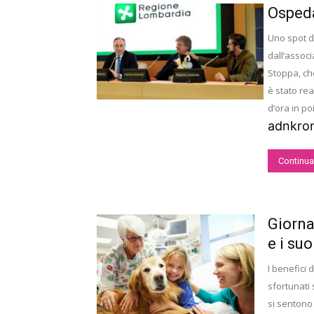
Ospedal
Uno spot d
dall’associ
Stoppa, che
è stato rea
d’ora in po
adnkron
Continua
Giorna
e i suo
I benefici 
sfortunati 
si sentono