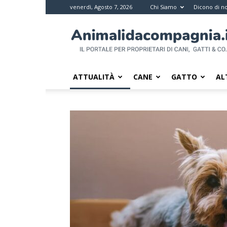
venerdì, Agosto 7, 2026
Chi Siamo
Dicono di no
Animali
da
compagnia
–
Il
ATTUALITÀ
CANE
GATTO
AL
portale
per
i
proprietari
di
pet