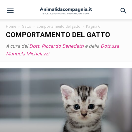
Home
Gatto
comportamento del gatto
Pagina 6
COMPORTAMENTO DEL GATTO
A cura del
Dott. Riccardo Benedetti
e della
Dott.ssa
Manuela Michelazzi