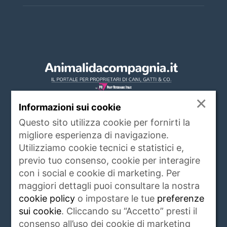
×
Informazioni sui cookie
Questo sito utilizza cookie per fornirti la
CHI SIAMO
migliore esperienza di navigazione.
Utilizziamo cookie tecnici e statistici e,
www.animalidacompagnia.it è il portale che
previo tuo consenso, cookie per interagire
soddisfa le esigenze dei proprietari di PET,
con i social e cookie di marketing. Per
trait d'union tra proprietario e veterinari,
maggiori dettagli puoi consultare la nostra
istituzioni, allevatori ed operatori del settore.
cookie policy
o impostare le tue
preferenze
Raccoglie ogni giorno notizie di attualità,
sui cookie
. Cliccando su “Accetto” presti il
igiene e salute, rubriche, eventi e servizi
consenso all’uso dei cookie di marketing