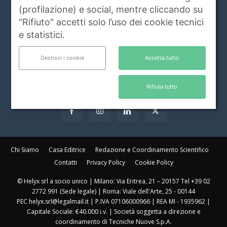
riguardanti gli animali da compagnia e non
(profilazione) e social, mentre cliccando su
solo.
Leggi di più
"Rifiuto" accetti solo l’uso dei cookie tecnici
e statistici.
Contattaci:
info@animalidacompagnia.it
Gestisci i cookie
Accetta tutto
SEGUICI
Rifiuta tutto
Chi Siamo
Casa Editrice
Redazione e Coordinamento Scientifico
Contatti
Privacy Policy
Cookie Policy
© Helyx srl a socio unico | Milano: Via Eritrea, 21 – 20157 Tel +39 02
2772 991 (Sede legale) | Roma: Viale dell'Arte, 25 - 00144
PEC helyx.srl@legalmail.it | P.IVA 07106000966 | REA MI - 1935962 |
Capitale Sociale: €40.000 i.v. | Società soggetta a direzione e
coordinamento di Tecniche Nuove S.p.A.