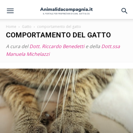
Home
Gatto
comportamento del gatto
COMPORTAMENTO DEL GATTO
A cura del
Dott. Riccardo Benedetti
e della
Dott.ssa
Manuela Michelazzi