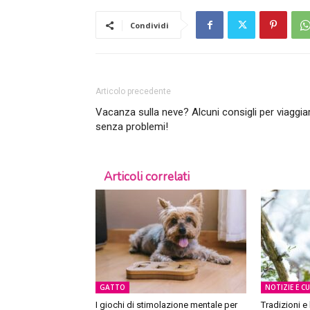
Condividi
Articolo precedente
Vacanza sulla neve? Alcuni consigli per viaggia
senza problemi!
Articoli correlati
GATTO
NOTIZIE E C
I giochi di stimolazione mentale per
Tradizioni e