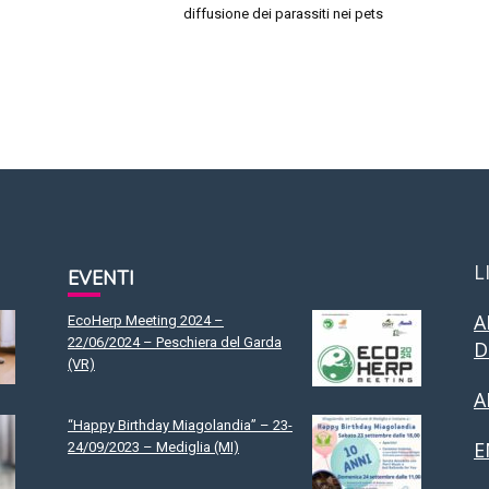
diffusione dei parassiti nei pets
L
EVENTI
A
EcoHerp Meeting 2024 –
22/06/2024 – Peschiera del Garda
D
(VR)
A
“Happy Birthday Miagolandia” – 23-
E
24/09/2023 – Mediglia (MI)