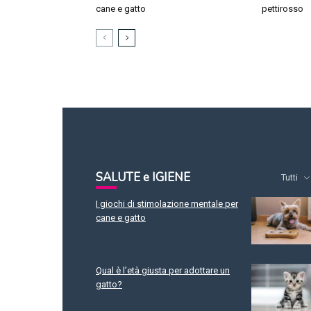
cane e gatto
pettirosso
SALUTE e IGIENE
Tutti
I giochi di stimolazione mentale per
cane e gatto
Qual è l’età giusta per adottare un
gatto?