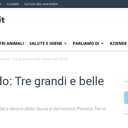
i
Contatti
Iscriviti alla newsletter
TRI ANIMALI
SALUTE E IGIENE
PARLIAMO DI
AZIENDE
mondo: Tre grandi e belle notizie del 2018
: Tre grandi e belle
ie a favore della fauna e del nostro Pianeta Terra