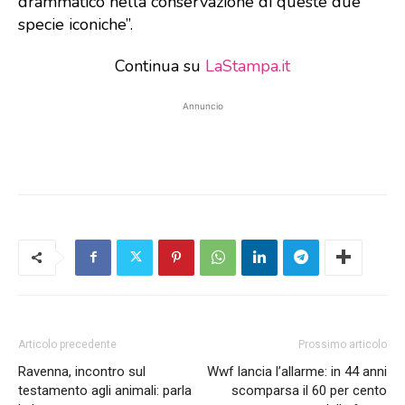
drammatico nella conservazione di queste due
specie iconiche”.
Continua su
LaStampa.it
Annuncio
Articolo precedente
Prossimo articolo
Ravenna, incontro sul
Wwf lancia l’allarme: in 44 anni
testamento agli animali: parla
scomparsa il 60 per cento