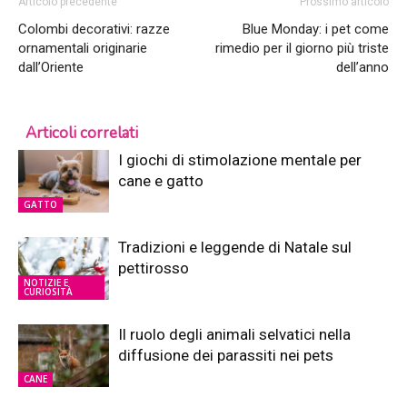
Articolo precedente
Prossimo articolo
Colombi decorativi: razze
Blue Monday: i pet come
ornamentali originarie
rimedio per il giorno più triste
dall’Oriente
dell’anno
Articoli correlati
I giochi di stimolazione mentale per
cane e gatto
GATTO
Tradizioni e leggende di Natale sul
pettirosso
NOTIZIE E
CURIOSITÀ
Il ruolo degli animali selvatici nella
diffusione dei parassiti nei pets
CANE