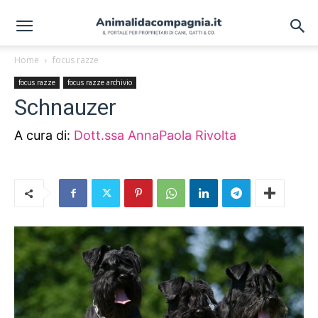
Home
focus razze
focus razze
focus razze archivio
Schnauzer
A cura di:
Dott.ssa AnnaPaola Rivolta