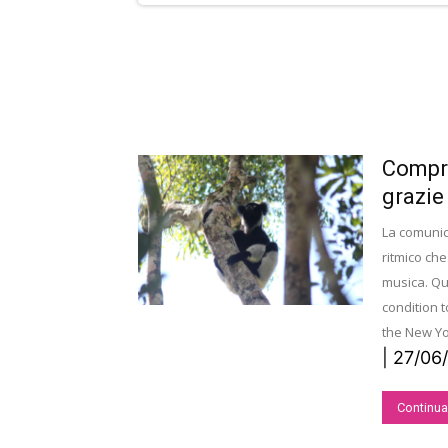
Compre
grazie
La comunica
ritmico che
musica. Qu
condition t
the New Yo
| 27/06
Continua