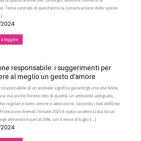
i di questi animali per convegni, attività e momenti di
ne. Tema centrale di quest’anno la conservazione delle specie.
…]
/2024
 a leggere
ne responsabile: i suggerimenti per
re al meglio un gesto d’amore
responsabile di un animale significa garantirgli una vita felice,
ura, ma anche fornire cibo di qualità, un ambiente adeguato,
he regolari e tanto amore e attenzione. Secondo i dati dell’Ente
rotezione Animali, l’estate 2023 è stata caratterizzata da un
li abbandoni pari al 20%, con il mese di luglio […]
/2024