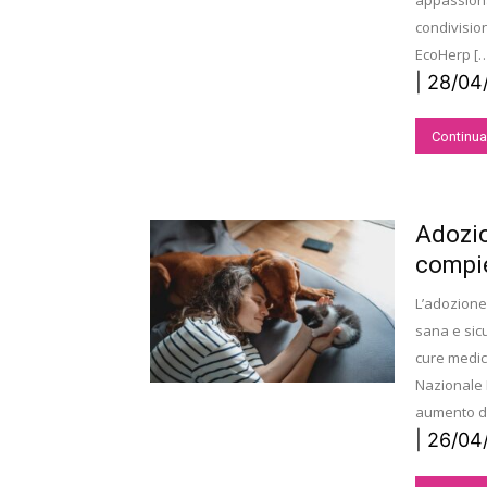
appassionat
condivisio
EcoHerp [
| 28/04
Continua
Adozio
compie
L’adozione 
sana e sic
cure medic
Nazionale P
aumento deg
| 26/04