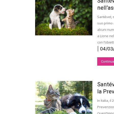
Santév
nell’as
Santévet, s
suo primo a
alcuni nume
a Lione nel
con l’obiet
| 04/03
Continua
Santév
la Pre
In Italia, 
Prevenzion
Quest’impor