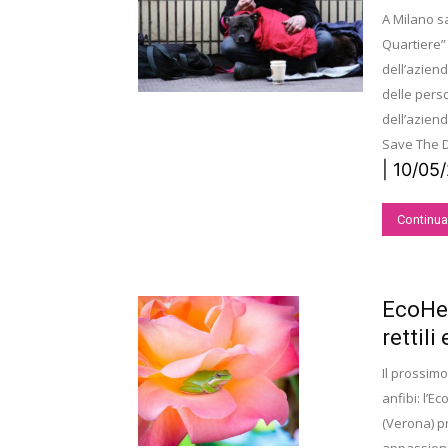
A Milano sa
Quartiere” 
dell’aziend
delle perso
dell’aziend
Save The 
| 10/05
Continua
EcoHer
rettili 
Il prossimo
anfibi: l’
(Verona) pr