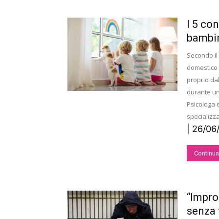
I 5 con
bambi
Secondo il
domestico 
proprio da
durante un
Psicologa 
specializz
| 26/06
Continua
“Impro
senza 