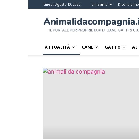
lunedì, Agosto 10, 2026
Chi Siamo
Dicono di no
Animali
da
compagnia
–
Il
ATTUALITÀ
CANE
GATTO
AL
portale
per
i
proprietari
di
pet