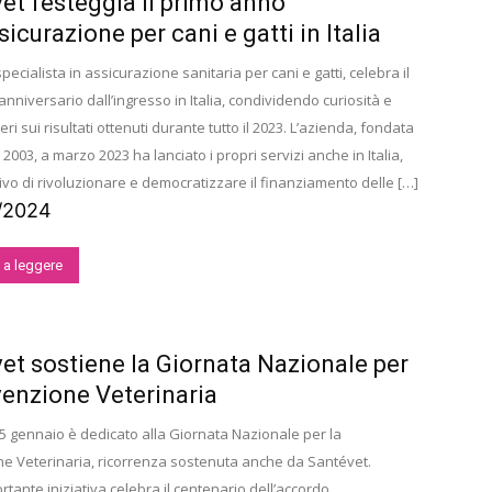
et festeggia il primo anno
sicurazione per cani e gatti in Italia
pecialista in assicurazione sanitaria per cani e gatti, celebra il
nniversario dall’ingresso in Italia, condividendo curiosità e
ri sui risultati ottenuti durante tutto il 2023. L’azienda, fondata
 2003, a marzo 2023 ha lanciato i propri servizi anche in Italia,
tivo di rivoluzionare e democratizzare il finanziamento delle […]
/2024
 a leggere
et sostiene la Giornata Nazionale per
venzione Veterinaria
il 25 gennaio è dedicato alla Giornata Nazionale per la
e Veterinaria, ricorrenza sostenuta anche da Santévet.
tante iniziativa celebra il centenario dell’accordo