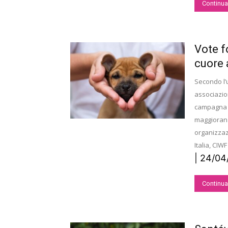
Continua
Vote f
cuore a
Secondo l’
associazion
campagna “
maggioranza
organizzazi
Italia, CIWF
| 24/0
Continua