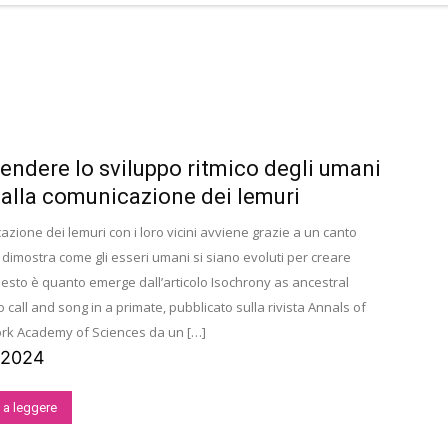
ndere lo sviluppo ritmico degli umani
 alla comunicazione dei lemuri
zione dei lemuri con i loro vicini avviene grazie a un canto
 dimostra come gli esseri umani si siano evoluti per creare
esto è quanto emerge dall’articolo Isochrony as ancestral
o call and song in a primate, pubblicato sulla rivista Annals of
rk Academy of Sciences da un […]
/2024
 a leggere