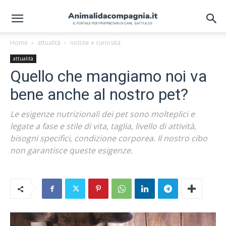
Home
attualità
notizie e curiosità
attualità
Quello che mangiamo noi va
bene anche al nostro pet?
Le esigenze nutrizionali dei pet sono molteplici e
legate a fase e stile di vita, taglia, livello di attività,
bisogni specifici, condizione corporea. Il nostro cibo
non garantisce queste esigenze.