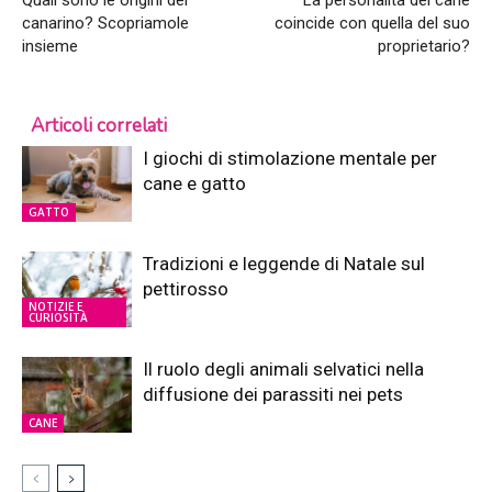
Quali sono le origini del
La personalità del cane
canarino? Scopriamole
coincide con quella del suo
insieme
proprietario?
Articoli correlati
I giochi di stimolazione mentale per
cane e gatto
GATTO
Tradizioni e leggende di Natale sul
pettirosso
NOTIZIE E
CURIOSITÀ
Il ruolo degli animali selvatici nella
diffusione dei parassiti nei pets
CANE