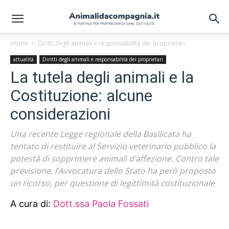
Home
Diritti degli animali e responsabilità dei proprietari
attualità
Diritti degli animali e responsabilità dei proprietari
La tutela degli animali e la
Costituzione: alcune
considerazioni
Una recente Legge regionale della Basilicata ha
tentato di restituire al Servizio veterinario pubblico la
potestà di sopprimere animali d’affezione. Contro tale
previsione, l’Avvocatura dello Stato ha però proposto
un ricorso, per questione di legittimità costituzionale
A cura di:
Dott.ssa Paola Fossati