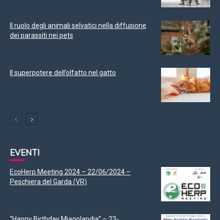
Il ruolo degli animali selvatici nella diffusione
dei parassiti nei pets
Il superpotere dell’olfatto nel gatto
EVENTI
EcoHerp Meeting 2024 – 22/06/2024 –
Peschiera del Garda (VR)
“Happy Birthday Miagolandia” – 23-