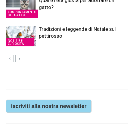
Qual è l’età giusta per adottare un
gatto?
COMPORTAMENTO
DEL GATTO
Tradizioni e leggende di Natale sul
pettirosso
NOTIZIE E
CURIOSITÀ
Iscriviti alla nostra newsletter