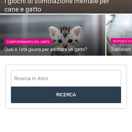
I giochi di stimolazione mentale per
cane e gatto
NOTIZIE E CU
COMPORTAMENTO DEL GATTO
Qual è l’età giusta per adottare un gatto?
Tradizioni
RICERCA