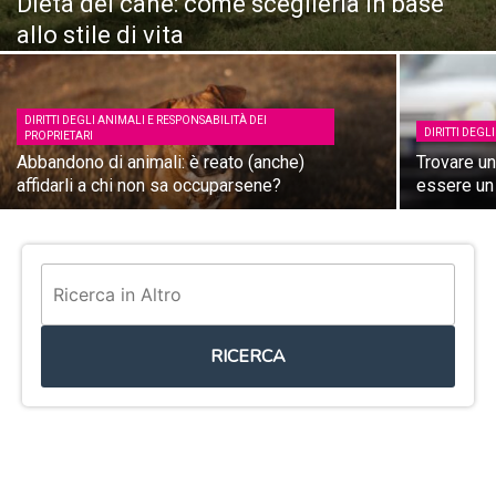
Dieta del cane: come sceglierla in base
allo stile di vita
DIRITTI DEGLI ANIMALI E RESPONSABILITÀ DEI
DIRITTI DEGL
PROPRIETARI
Abbandono di animali: è reato (anche)
Trovare un
affidarli a chi non sa occuparsene?
essere un
RICERCA