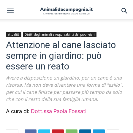
attualità
Diritti degli animali e responsabilità dei proprietari
Attenzione al cane lasciato
sempre in giardino: può
essere un reato
Avere a disposizione un giardino, per un cane è una
risorsa. Ma non deve diventare una forma di "esilio",
per cui il cane finisce per passare più tempo da solo
che con il resto della sua famiglia umana.
A cura di:
Dott.ssa Paola Fossati