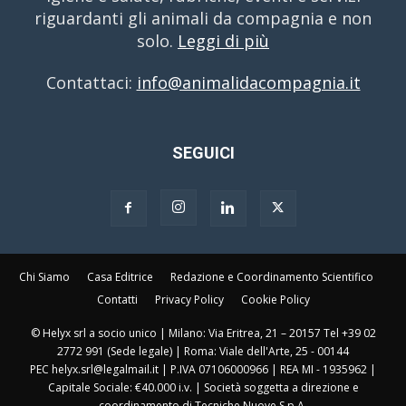
riguardanti gli animali da compagnia e non
solo.
Leggi di più
Contattaci:
info@animalidacompagnia.it
SEGUICI
Chi Siamo
Casa Editrice
Redazione e Coordinamento Scientifico
Contatti
Privacy Policy
Cookie Policy
© Helyx srl a socio unico | Milano: Via Eritrea, 21 – 20157 Tel +39 02
2772 991 (Sede legale) | Roma: Viale dell'Arte, 25 - 00144
PEC helyx.srl@legalmail.it | P.IVA 07106000966 | REA MI - 1935962 |
Capitale Sociale: €40.000 i.v. | Società soggetta a direzione e
coordinamento di Tecniche Nuove S.p.A.