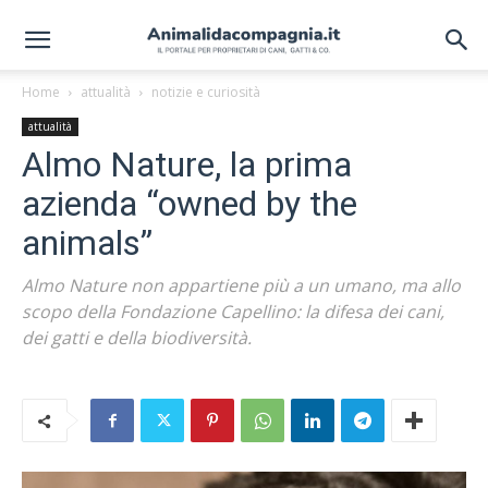
Home
attualità
notizie e curiosità
attualità
Almo Nature, la prima
azienda “owned by the
animals”
Almo Nature non appartiene più a un umano, ma allo
scopo della Fondazione Capellino: la difesa dei cani,
dei gatti e della biodiversità.