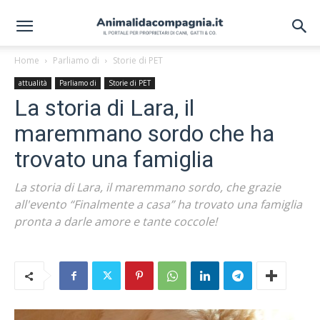
Home
Parliamo di
Storie di PET
attualità
Parliamo di
Storie di PET
La storia di Lara, il
maremmano sordo che ha
trovato una famiglia
La storia di Lara, il maremmano sordo, che grazie
all'evento “Finalmente a casa” ha trovato una famiglia
pronta a darle amore e tante coccole!