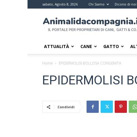
sabato, Agosto 8, 2026
Chi Siamo
Dicono di noi
Animali
da
compagnia
–
Il
ATTUALITÀ
CANE
GATTO
AL
portale
per
Home
EPIDERMOLISI BOLLOSA CONGENITA
i
proprietari
EPIDERMOLISI 
di
pet
Condividi