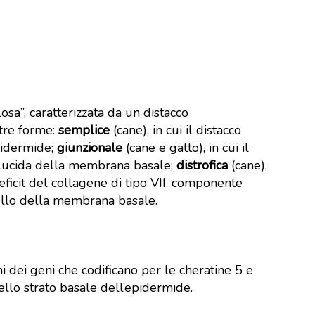
sa”, caratterizzata da un distacco
tre forme:
semplice
(cane), in cui il distacco
epidermide;
giunzionale
(cane e gatto), in cui il
a lucida della membrana basale;
distrofica
(cane),
deficit del collagene di tipo VII, componente
vello della membrana basale.
i dei geni che codificano per le cheratine 5 e
dello strato basale dell’epidermide.