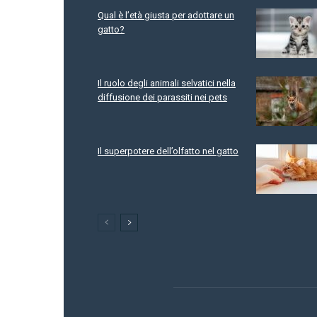
Qual è l’età giusta per adottare un
gatto?
Il ruolo degli animali selvatici nella
diffusione dei parassiti nei pets
Il superpotere dell’olfatto nel gatto