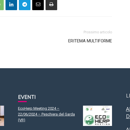
Prossimo articolo
ERITEMA MULTIFORME
L
EVENTI
A
EcoHerp Meeting 2024 –
22/06/2024 – Peschiera del Garda
D
(VR)
A