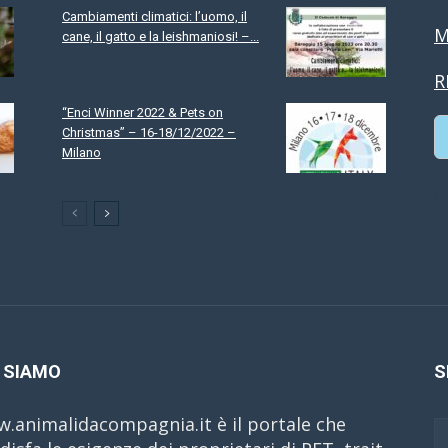
Cambiamenti climatici: l’uomo, il
M
cane, il gatto e la leishmaniosi! –...
R
“Enci Winner 2022 & Pets on
Christmas” – 16-18/12/2022 –
Milano
C
 SIAMO
S
.animalidacompagnia.it è il portale che