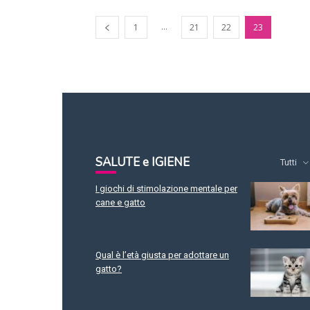
...
1
21
22
23
SALUTE e IGIENE
Tutti
I giochi di stimolazione mentale per
cane e gatto
Qual è l’età giusta per adottare un
gatto?