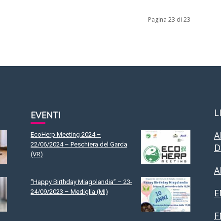
Pagina 23 di 23
L
EVENTI
A
EcoHerp Meeting 2024 –
22/06/2024 – Peschiera del Garda
D
(VR)
A
“Happy Birthday Miagolandia” – 23-
E
24/09/2023 – Mediglia (MI)
F