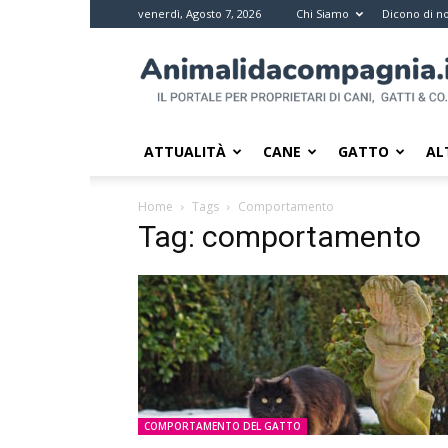
venerdì, Agosto 7, 2026
Chi Siamo
Dicono di no
Animali
da
compagnia
–
Il
ATTUALITÀ
CANE
GATTO
AL
portale
per
Home
Tags
Comportamento
i
Tag: comportamento
proprietari
di
pet
COMPORTAMENTO DEL GATTO